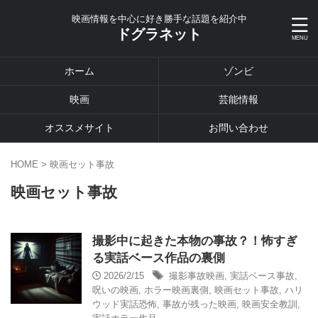
映画情報を中心に好き勝手な話題を紹介中
ドグラネット
ホーム
ゾンビ
映画
芸能情報
オススメサイト
お問い合わせ
HOME
>
映画セット事故
映画セット事故
撮影中に起きた本物の事故？！怖すぎ
る実話ベース作品の裏側
2026/2/15
撮影事故映画
,
実話ベース事故
,
呪いの映画
,
ホラー映画裏側
,
映画セット事故
,
ハリ
ウッド実話恐怖
,
事故が残った映画
,
映画安全教訓
,