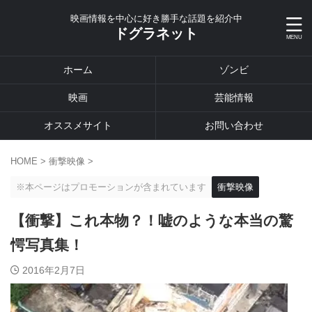
映画情報を中心に好き勝手な話題を紹介中
ドグラネット
ホーム
ゾンビ
映画
芸能情報
オススメサイト
お問い合わせ
HOME
>
衝撃映像
>
※本ページはプロモーションが含まれています
衝撃映像
【衝撃】これ本物？！嘘のような本当の驚
愕写真集！
2016年2月7日