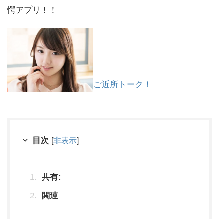
愕アプリ！！
ご近所トーク！
目次
[
非表示
]
共有:
関連