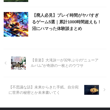
【廃人必見】プレイ時間がヤバすぎ
るゲーム5選｜累計1000時間超えも！
沼にハマった体験談まとめ
【音楽】大滝詠一が32年ぶりの“ニューア
ルバム”が奇跡の一枚とのウワサ
【不思議な話】未来からきた手紙。自分宛
に世界の秘密とか未来書いてく