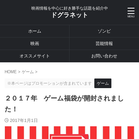
映画情報を中心に好き勝手な話題を紹介中
ドグラネット
ホーム
ゾンビ
映画
芸能情報
オススメサイト
お問い合わせ
HOME
>
ゲーム
>
※本ページはプロモーションが含まれています
ゲーム
２０１７年 ゲーム福袋が開封されまし
た！
2017年1月1日