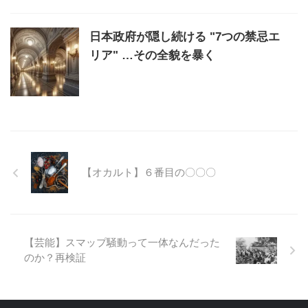
日本政府が隠し続ける "7つの禁忌エ
リア" …その全貌を暴く
【オカルト】６番目の〇〇〇
【芸能】スマップ騒動って一体なんだった
のか？再検証