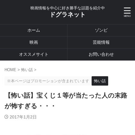
映画情報を中心に好き勝手な話題を紹介中
ドグラネット
ホーム
ゾンビ
映画
芸能情報
オススメサイト
お問い合わせ
HOME
>
怖い話
>
※本ページはプロモーションが含まれています
怖い話
【怖い話】宝くじ１等が当たった人の末路
が怖すぎる・・・
2017年1月2日