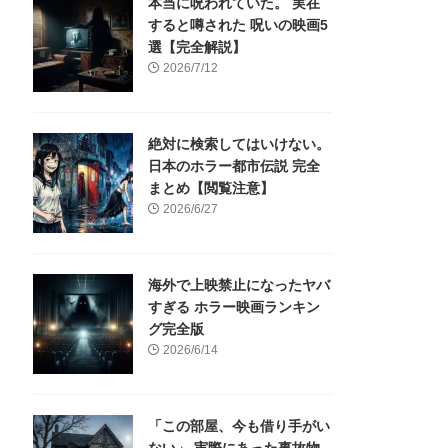
本当に呪われていた。 実在
すると噂された 呪いの映画5
選【完全解説】
2026/7/12
絶対に検索してはいけない。
日本のホラー都市伝説 完全
まとめ【閲覧注意】
2026/6/27
海外で上映禁止になったヤバ
すぎる ホラー映画ランキン
グ完全版
2026/6/14
「この部屋、今も借り手がい