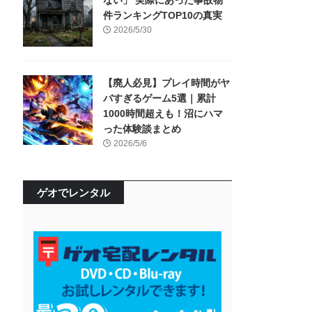
ない」 実際にあった事故物
件ランキングTOP10の真実
2026/5/30
【廃人必見】プレイ時間がヤ
バすぎるゲーム5選｜累計
1000時間超えも！沼にハマ
った体験談まとめ
2026/5/6
ゲオでレンタル