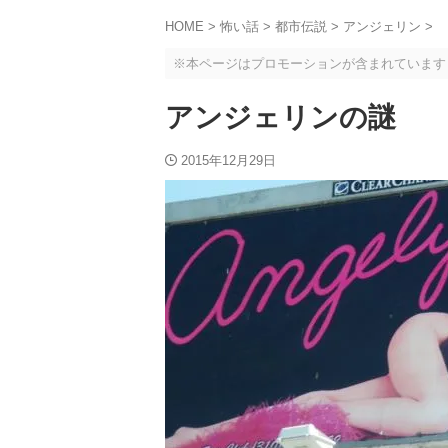
HOME
>
怖い話
>
都市伝説
>
アンジェリン
>
※本ページはプロモーションが含まれています
アンジェリンの謎
2015年12月29日