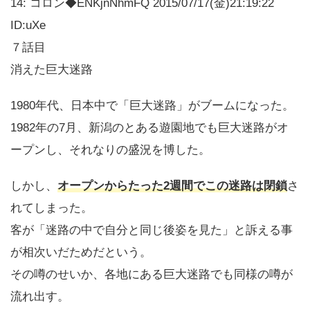
14: コロン◆ENKjnNhmFQ 2015/07/17(金)21:19:22
ID:uXe
７話目
消えた巨大迷路
1980年代、日本中で「巨大迷路」がブームになった。
1982年の7月、新潟のとある遊園地でも巨大迷路がオ
ープンし、それなりの盛況を博した。
しかし、
オープンからたった2週間でこの迷路は閉鎖
さ
れてしまった。
客が「迷路の中で自分と同じ後姿を見た」と訴える事
が相次いだためだという。
その噂のせいか、各地にある巨大迷路でも同様の噂が
流れ出す。