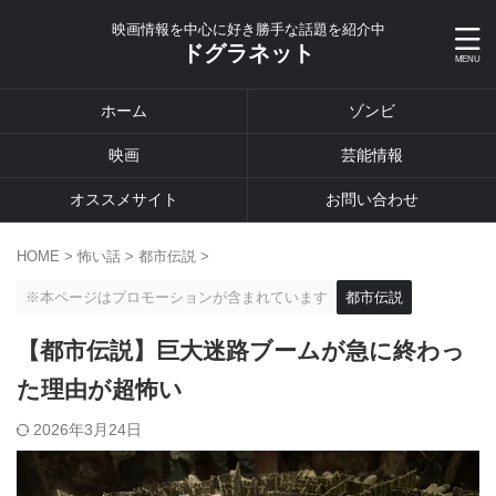
映画情報を中心に好き勝手な話題を紹介中
ドグラネット
ホーム
ゾンビ
映画
芸能情報
オススメサイト
お問い合わせ
HOME
>
怖い話
>
都市伝説
>
※本ページはプロモーションが含まれています
都市伝説
【都市伝説】巨大迷路ブームが急に終わっ
た理由が超怖い
2026年3月24日