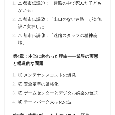
⚠ 都市伝説①：「迷路の中で死んだ子ども
がいる」
⚠ 都市伝説②：「出口のない迷路」が某施
設に実在した
⚠ 都市伝説③：「迷路スタッフの精神崩
壊」
第4章：本当に終わった理由——業界の実態
と構造的な問題
① メンテナンスコストの爆発
② 安全基準の厳格化
③ ゲームセンターとデジタル娯楽の台頭
④ テーマパーク大型化の波